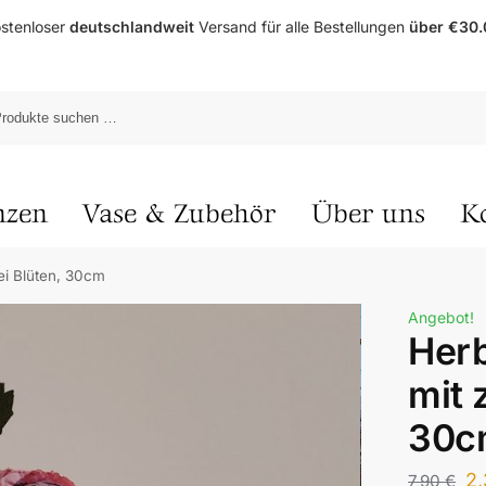
stenloser
deutschlandweit
Versand für alle Bestellungen
über €30.
nzen
Vase & Zubehör
Über uns
K
ei Blüten, 30cm
Angebot!
Her
mit 
30c
2
7,90
€