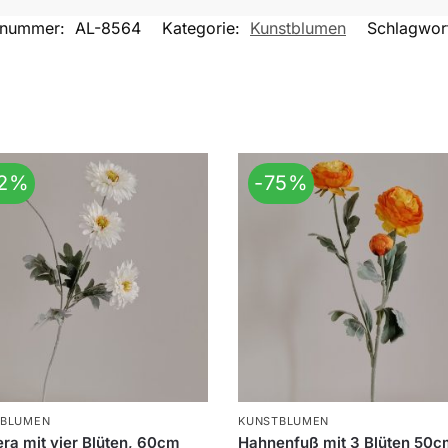
elnummer:
AL-8564
Kategorie:
Kunstblumen
Schlagwor
72%
-75%
TBLUMEN
KUNSTBLUMEN
ra mit vier Blüten, 60cm
Hahnenfuß mit 3 Blüten 50c