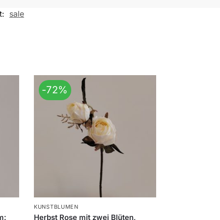
t:
sale
-72%
KUNSTBLUMEN
m:
Herbst Rose mit zwei Blüten,