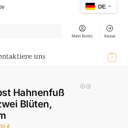
DE
00
Suchen
Mein Konto
Kasse
ontaktiere uns
0,00
€
0
bst Hahnenfuß
zwei Blüten,
m
,30
€