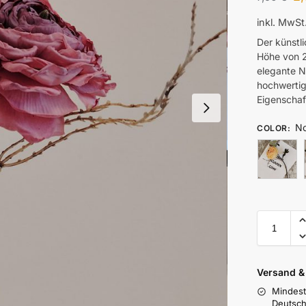
inkl. MwSt
Der künstl
Höhe von 2
elegante N
hochwertig
Eigenschaf
No
COLOR
:
Versand 
Mindest
Deutsch