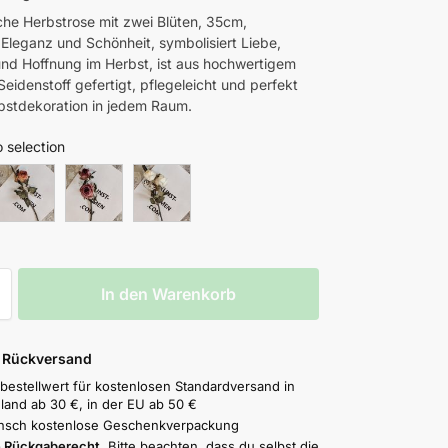
iche Herbstrose mit zwei Blüten, 35cm,
 Eleganz und Schönheit, symbolisiert Liebe,
nd Hoffnung im Herbst, ist aus hochwertigem
eidenstoff gefertigt, pflegeleicht und perfekt
rbstdekoration in jedem Raum.
 selection
In den Warenkorb
& Rückversand
bestellwert für kostenlosen Standardversand in
land ab 30 €, in der EU ab 50 €
nsch kostenlose Geschenkverpackung
 Rückgaberecht.
Bitte beachten, dass du selbst die