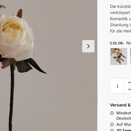
Die künstl
verkörpert
Romantik u
Shantung-S
für die He
No
COLOR
:
Versand 
Mindest
Deutsch
Auf Wu
30 Tage