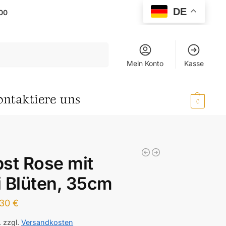
DE
00
Suchen
Mein Konto
Kasse
ontaktiere uns
0,00
€
0
st Rose mit
 Blüten, 35cm
,30
€
.
zzgl.
Versandkosten