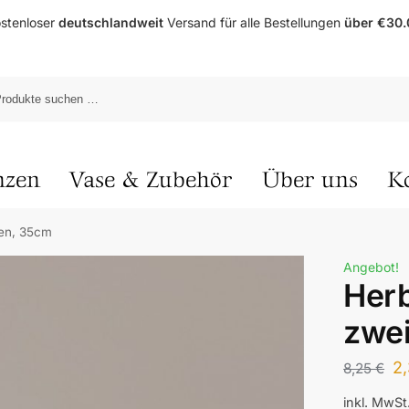
stenloser
deutschlandweit
Versand für alle Bestellungen
über €30.
nzen
Vase & Zubehör
Über uns
K
ten, 35cm
Angebot!
Herb
zwei
2
8,25
€
inkl. MwSt