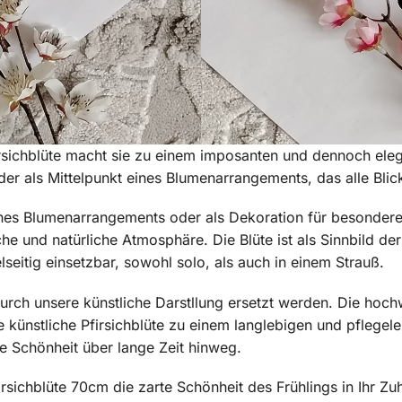
rsichblüte macht sie zu einem imposanten und dennoch eleg
oder als Mittelpunkt eines Blumenarrangements, das alle Blick
l eines Blumenarrangements oder als Dekoration für besondere
sche und natürliche Atmosphäre. Die Blüte ist als Sinnbild d
ielseitig einsetzbar, sowohl solo, als auch in einem Strauß.
urch unsere künstliche Darstllung ersetzt werden. Die hoch
 künstliche Pfirsichblüte zu einem langlebigen und pflegel
te Schönheit über lange Zeit hinweg.
irsichblüte 70cm die zarte Schönheit des Frühlings in Ihr Z