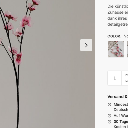
Die künstli
Zuhause ei
dank ihres
detailgetr
No
COLOR
:
Versand 
Mindest
Deutsch
Auf Wu
30 Tage
Kosten 