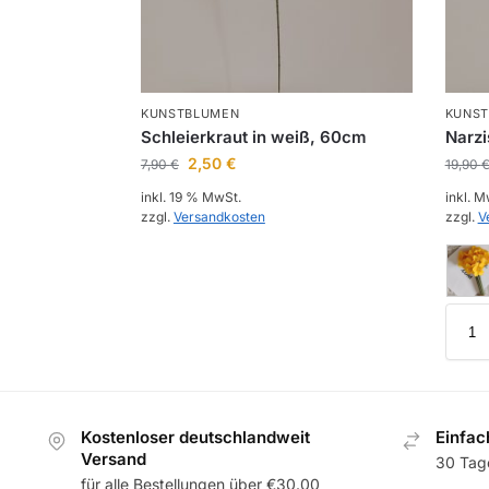
KUNSTBLUMEN
KUNS
Schleierkraut in weiß, 60cm
Narzi
2,50
€
7,90
€
19,90
inkl. 19 % MwSt.
inkl. M
zzgl.
Versandkosten
zzgl.
V
Kostenloser deutschlandweit
Einfa
Versand
30 Tag
für alle Bestellungen über €30.00