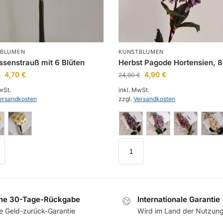
TBLUMEN
KUNSTBLUMEN
ssenstrauß mit 6 Blüten
Herbst Pagode Hortensien,
4,70
€
4,90
€
€
24,90
€
wSt.
inkl. MwSt.
ersandkosten
zzgl.
Versandkosten
che 30-Tage-Rückgabe
Internationale Garantie
e Geld-zurück-Garantie
Wird im Land der Nutzun