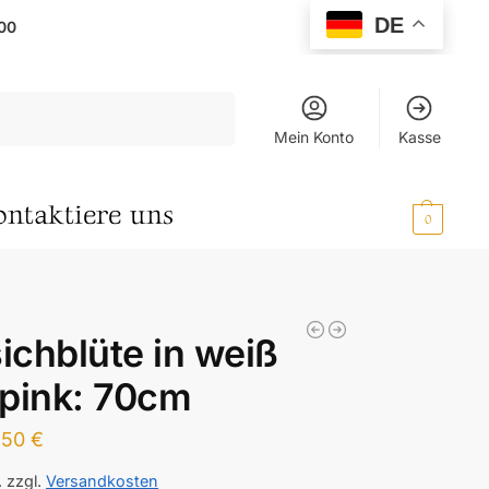
DE
00
Suchen
Mein Konto
Kasse
ontaktiere uns
0,00
€
0
sichblüte in weiß
pink: 70cm
,50
€
.
zzgl.
Versandkosten