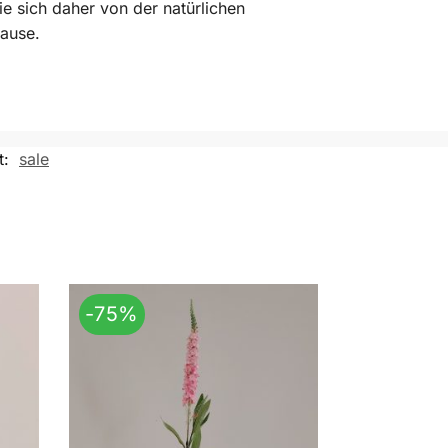
 sich daher von der natürlichen
hause.
t:
sale
-75%