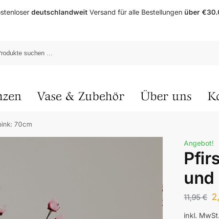
stenloser
deutschlandweit
Versand für alle Bestellungen
über €30.
nzen
Vase & Zubehör
Über uns
K
 pink: 70cm
Angebot!
Pfir
und 
2
11,95
€
inkl. MwSt