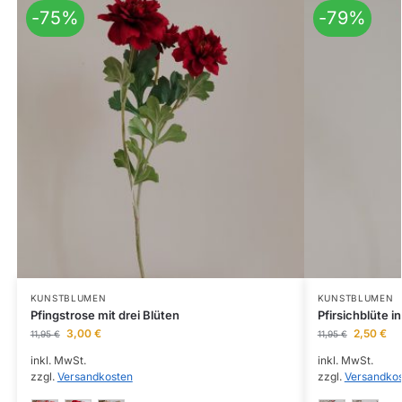
-75%
-79%
KUNSTBLUMEN
KUNSTBLUMEN
Pfingstrose mit drei Blüten
Pfirsichblüte i
3,00
€
2,50
€
11,95
€
11,95
€
inkl. MwSt.
inkl. MwSt.
zzgl.
Versandkosten
zzgl.
Versandko